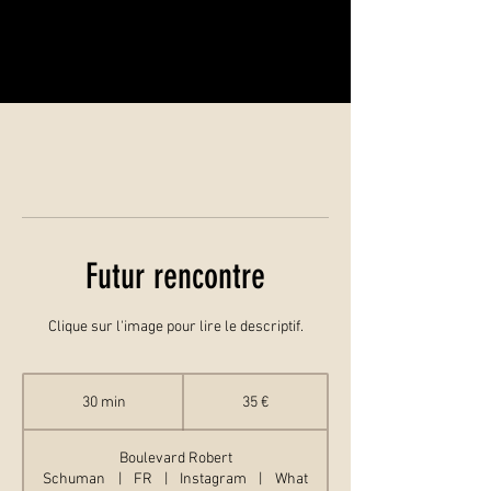
Futur rencontre
Clique sur l'image pour lire le descriptif.
35
euros
30 min
3
35 €
0
m
Boulevard Robert
i
Schuman
|
FR
|
Instagram
|
What
n