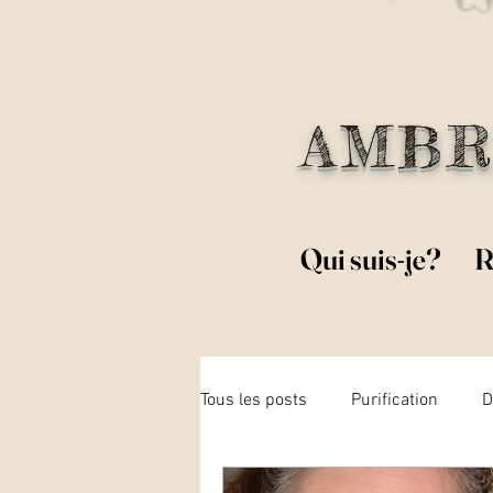
AMBR
Qui suis-je?
R
Tous les posts
Purification
D