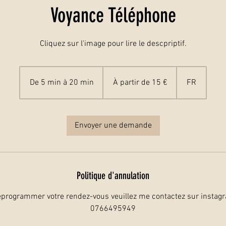
Voyance Téléphone
Cliquez sur l'image pour lire le descpriptif.
À
partir
De 5 min à 20 min
D
À partir de 15 €
FR
de
15
euros
e
5
m
Envoyer une demande
i
n
à
2
Politique d'annulation
0
m
eprogrammer votre rendez-vous veuillez me contactez sur instag
i
0766495949
n