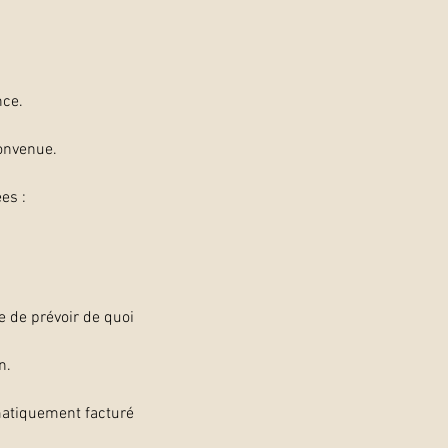
nce.
convenue.
es :
ue de prévoir de quoi
n.
atiquement facturé